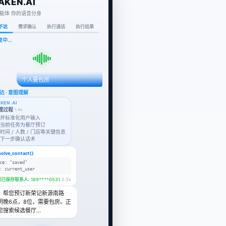
AKEN.AI
能体 你的语音分身
下达
需求确认
执行通话
执行结果
索中...
帮我订明天晚上6点新荣记，8
个人要包房
达 · 意图理解
KEN.AI
处理过程
1.4s
接收并标准化用户输入
识别当前任务为餐厅预订
全时间 / 人数 / 门店等关键信息
生成下一步确认话术
solve_contact()
ce: "saved"

: current_user
已保存联系人: 189****0531
0.3s
，帮您预订新荣记新源南路
明晚6点，8位，需要包房。正
您搜索候选餐厅…
认 · 候选选择
KEN.AI
处理过程