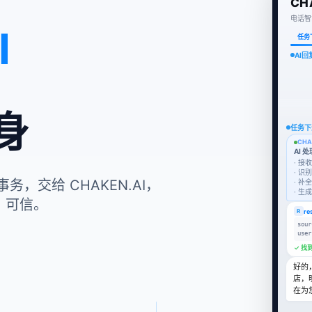
CH
电话智
I
任务
信息检
任务下
CHA
AI 
身
· 
· 
· 补
· 
re
R
话事务，交给 CHAKEN.AI，
sour
user
、可信。
✓ 找到
好的
店，
在为
需求确
CHA
AI 